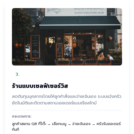
3
.
ร้านแบบเซลฟ์เซอร์วิส
ลดต้นทุนบุคลากรโดยให้ลูกค้าสั่งและจ่ายเงินเอง ระบบแจ้งครัว
อัตโนมัติและติดตามสถานะออเดอร์แบบเรียลไทม์
กระบวนการ:
ลูกค้าสแกน QR ที่โต๊ะ → เลือกเมนู → จ่ายเงินเอง → ครัวรับออเดอร์
ทันที